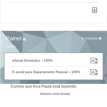
Painel
Iniciante
star_border
Público
eSocial Doméstico
100%
•
E-social para Departamento Pessoal
100%
•
Cursos que Ana Paula está fazendo:
Nenhum curso iniciado.