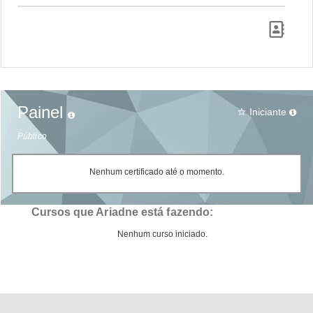
Painel
Iniciante
star_border
Público
Nenhum certificado até o momento.
Cursos que Ariadne está fazendo:
Nenhum curso iniciado.