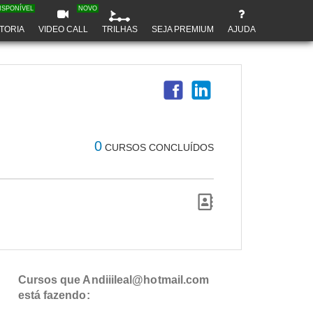
ISPONÍVEL
NOVO
TORIA
VIDEO CALL
TRILHAS
SEJA PREMIUM
AJUDA
0
CURSOS CONCLUÍDOS
Cursos que Andiiileal@hotmail.com
está fazendo: