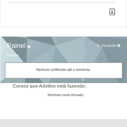
Painel
Iniciante
star_border
Público
Nenhum certificado até o momento.
Cursos que Adelino está fazendo:
Nenhum curso iniciado.