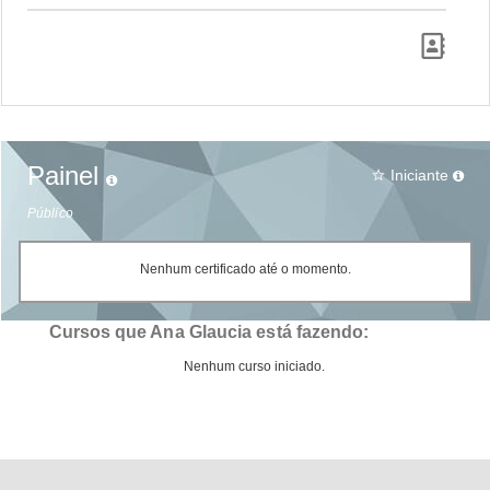
Painel
Iniciante
star_border
Público
Nenhum certificado até o momento.
Cursos que Ana Glaucia está fazendo:
Nenhum curso iniciado.