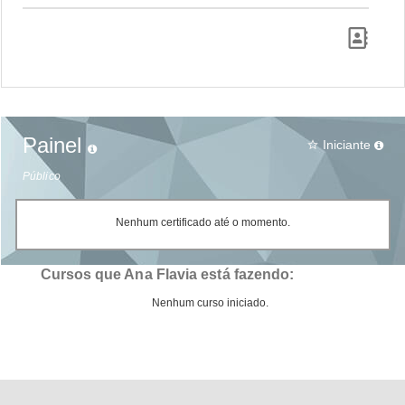
Painel
Iniciante
star_border
Público
Nenhum certificado até o momento.
Cursos que Ana Flavia está fazendo:
Nenhum curso iniciado.