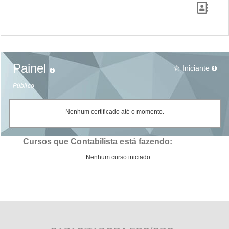
Painel
Iniciante
star_border
Público
Nenhum certificado até o momento.
Cursos que Contabilista está fazendo:
Nenhum curso iniciado.