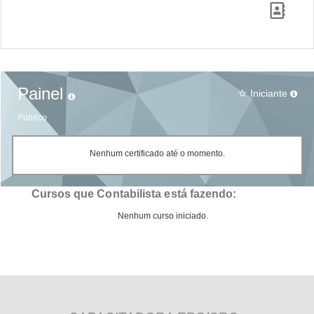
Painel
Iniciante
star_border
Público
Nenhum certificado até o momento.
Cursos que Contabilista está fazendo:
Nenhum curso iniciado.