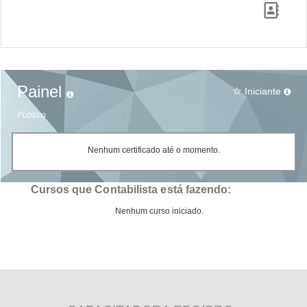
Painel
Iniciante
star_border
Público
Nenhum certificado até o momento.
Cursos que Contabilista está fazendo:
Nenhum curso iniciado.