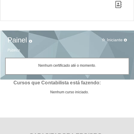
Painel
Iniciante
star_border
Público
Nenhum certificado até o momento.
Cursos que Contabilista está fazendo:
Nenhum curso iniciado.