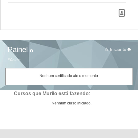
Painel
Iniciante
star_border
Público
Nenhum certificado até o momento.
Cursos que Murilo está fazendo:
Nenhum curso iniciado.