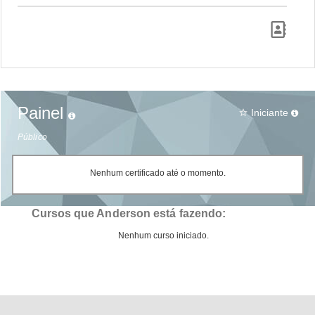
Painel
Iniciante
star_border
Público
Nenhum certificado até o momento.
Cursos que Anderson está fazendo:
Nenhum curso iniciado.