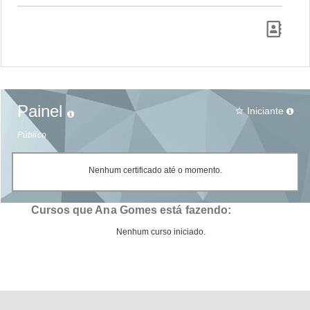
Painel
Iniciante
star_border
Público
Nenhum certificado até o momento.
Cursos que Ana Gomes está fazendo:
Nenhum curso iniciado.