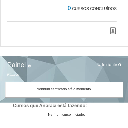
0
CURSOS CONCLUÍDOS
Painel
Iniciante
star_border
Público
Nenhum certificado até o momento.
Cursos que Anaraci está fazendo:
Nenhum curso iniciado.