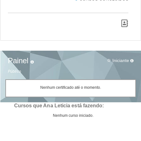
Painel
Iniciante
star_border
Público
Nenhum certificado até o momento.
Cursos que Ana Leticia está fazendo:
Nenhum curso iniciado.