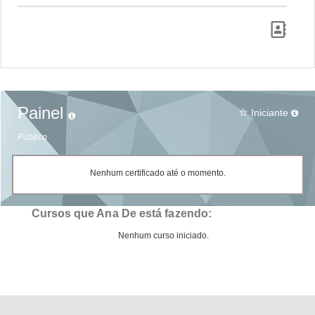
Painel
Iniciante
star_border
Público
Nenhum certificado até o momento.
Cursos que Ana De está fazendo:
Nenhum curso iniciado.