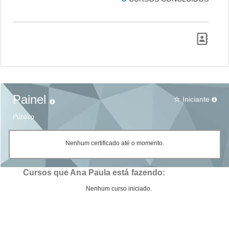
Painel
Iniciante
star_border
Público
Nenhum certificado até o momento.
Cursos que Ana Paula está fazendo:
Nenhum curso iniciado.