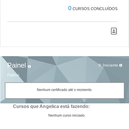
0
CURSOS CONCLUÍDOS
Painel
Iniciante
star_border
Público
Nenhum certificado até o momento.
Cursos que Angelica está fazendo:
Nenhum curso iniciado.