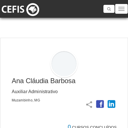
Toggle
navigatio
Ana Cláudia Barbosa
Auxiliar Administrativo
Muzambinho, MG
share
0
CURSOS CONCLUÍDOS