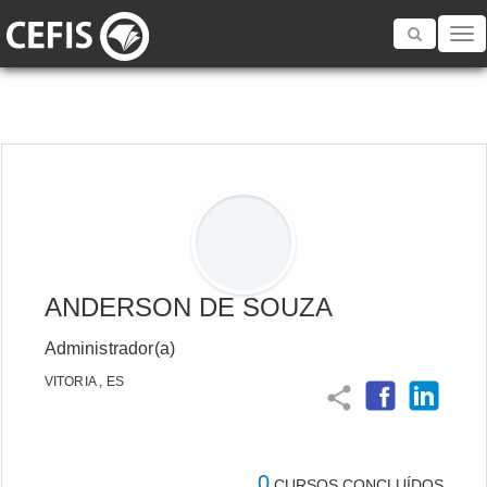
Toggle
navigatio
ANDERSON DE SOUZA
Administrador(a)
VITORIA , ES
share
0
CURSOS CONCLUÍDOS