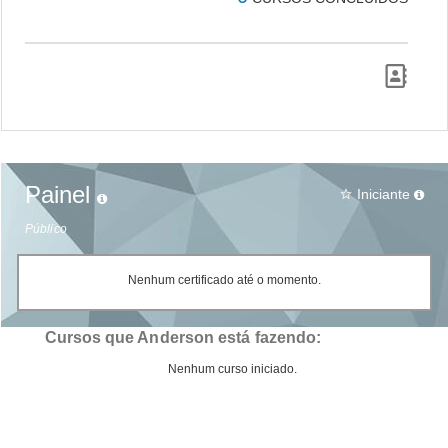
Painel
Iniciante
star_border
Público
Nenhum certificado até o momento.
Cursos que Anderson está fazendo:
Nenhum curso iniciado.